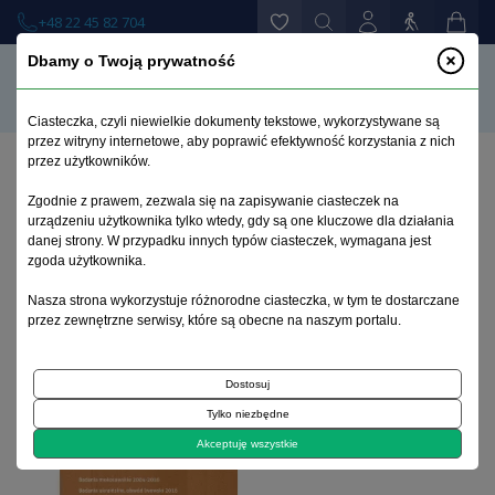
+48 22 45 82 704
Dbamy o Twoją prywatność
Ciasteczka, czyli niewielkie dokumenty tekstowe, wykorzystywane są
przez witryny internetowe, aby poprawić efektywność korzystania z nich
przez użytkowników.
Strona główna
>
Książki
>
Uzależnienia
>
Zgodnie z prawem, zezwala się na zapisywanie ciasteczek na
Monitorowanie zachowań ryzykownych, zachowań
urządzeniu użytkownika tylko wtedy, gdy są one kluczowe dla działania
nałogowych i problemów zdrowia psychicznego 15-
danej strony. W przypadku innych typów ciasteczek, wymagana jest
letniej młodzieży. Badania mokotowskie 2004–2016.
zgoda użytkownika.
Badania ukraińskie, obwód lwowski 2016
Nasza strona wykorzystuje różnorodne ciasteczka, w tym te dostarczane
przez zewnętrzne serwisy, które są obecne na naszym portalu.
Dostosuj
Tylko niezbędne
Akceptuję wszystkie