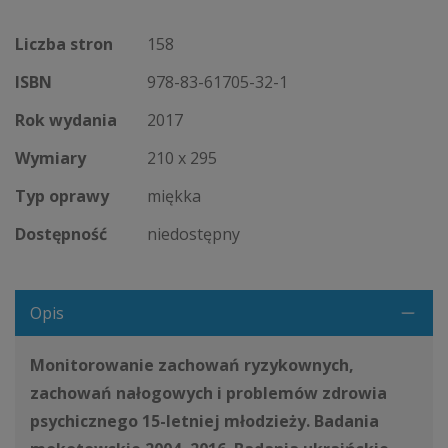
Liczba stron
158
ISBN
978-83-61705-32-1
Rok wydania
2017
Wymiary
210 x 295
Typ oprawy
miękka
Dostępność
niedostępny
Opis
Monitorowanie zachowań ryzykownych,
zachowań nałogowych i problemów zdrowia
psychicznego 15-letniej młodzieży. Badania