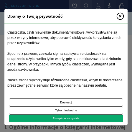
+48 22 45 82 704
Dbamy o Twoją prywatność
Ciasteczka, czyli niewielkie dokumenty tekstowe, wykorzystywane są
przez witryny internetowe, aby poprawić efektywność korzystania z nich
przez użytkowników.
Strona główna
>
Regulamin
Zgodnie z prawem, zezwala się na zapisywanie ciasteczek na
urządzeniu użytkownika tylko wtedy, gdy są one kluczowe dla działania
danej strony. W przypadku innych typów ciasteczek, wymagana jest
Regulamin
zgoda użytkownika.
Nasza strona wykorzystuje różnorodne ciasteczka, w tym te dostarczane
przez zewnętrzne serwisy, które są obecne na naszym portalu.
Regulamin księgarni
Dostosuj
Regulamin księgarni internetowej
Tylko niezbędne
Akceptuję wszystkie
I. Ogólne informacje o księgarni internetowej