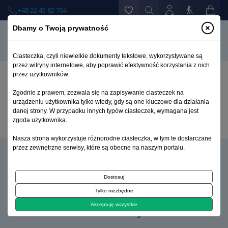
+48 22 45 82 704
Dbamy o Twoją prywatność
Ciasteczka, czyli niewielkie dokumenty tekstowe, wykorzystywane są
przez witryny internetowe, aby poprawić efektywność korzystania z nich
przez użytkowników.
Strona główna
>
Ulubione
Zgodnie z prawem, zezwala się na zapisywanie ciasteczek na
urządzeniu użytkownika tylko wtedy, gdy są one kluczowe dla działania
danej strony. W przypadku innych typów ciasteczek, wymagana jest
Brak produktów
zgoda użytkownika.
Nasza strona wykorzystuje różnorodne ciasteczka, w tym te dostarczane
przez zewnętrzne serwisy, które są obecne na naszym portalu.
Dostosuj
Tylko niezbędne
Akceptuję wszystkie
INFORMACJE