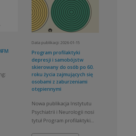
Data publikacji: 2026-01-15
 4FM
Program profilaktyki
depresji i samobójstw
skierowany do osób po 60.
ng:
roku życia zajmujących się
osobami z zaburzeniami
otępiennymi
 sensu
Nowa publikacja Instytutu
tod
Psychiatrii i Neurologii nosi
tytuł Program profilaktyki
depresji i samobójstw
ny