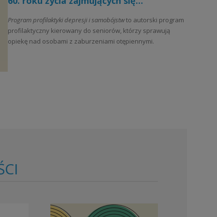
60. roku życia zajmujących się
osobami z zaburzeniami otępiennymi
Program profilaktyki depresji i samobójstw
to autorski program
profilaktyczny kierowany do seniorów, którzy sprawują
opiekę nad osobami z zaburzeniami otępiennymi.
ŚCI