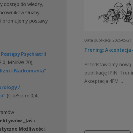
my dostęp do wiedzy,
racowników służby
i i promujemy postawy
Data publikacji: 2026-05-21
Trening: Akceptacja
 Postępy Psychiatrii
 2,0, MNiSW 70),
Przedstawiamy nową
olizm i Narkomania"
publikację IPiN: Treni
Akceptacja 4FM.
rology /
Dwunastotygodniowy
ii"
(CiteScore 0,4 ,
trening poszukiwania
z wykorzystaniem me
gramów
egzystencjalnychTo
ktywów „Jaś i
dwunastotygodniowy
styczne Możliwości
.
program terapeutycz