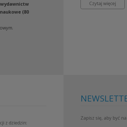
Czytaj więcej
ie wydawnictw
Doroty Dra...
 naukowe (80
towym.
NEWSLETT
Zapisz się, aby być na
i z dziedzin: