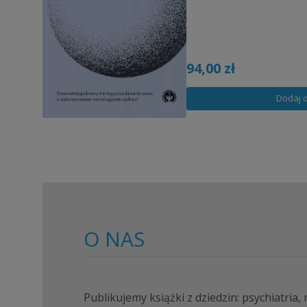
dwunastotygodniowy progra
współczesnej analizie egzyst
fundamentalnych motywacji e
Länglego.
94,00 zł
Dodaj 
O NAS
Publikujemy książki z dziedzin: psychiatria,