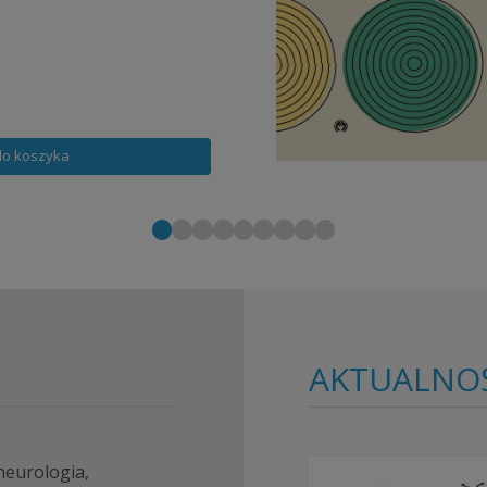
m terapeutyczny oparty na
encjalnej i na modelu
gzystencjalnych Alfrieda
do koszyka
1
2
3
4
5
6
7
8
9
AKTUALNO
 neurologia,