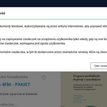
ość
Programy
O
Książki
Czasopisma
profilaktyczne
wyd
dokumenty tekstowe, wykorzystywane są przez witryny internetowe, aby poprawić efe
 na zapisywanie ciasteczek na urządzeniu użytkownika tylko wtedy, gdy są one kl
ypów ciasteczek, wymagana jest zgoda użytkownika.
norodne ciasteczka, w tym te dostarczane przez zewnętrzne serwisy, które są obec
Tylko niez
eszka Nowakowska
a 4FM - PAKIET
trzne oparcie w świecie
raktyczny,