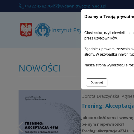
+48 22 45 82 704
wydawnictwo@ipin.edu.pl
Dbamy o Twoją prywatn
Ciasteczka, czyli niewielkie 
przez użytkowników.
Zgodnie z prawem, zezwala się
strony. W przypadku innych t
NOWOŚCI
Nasza strona wykorzystuje róż
Dostosuj
Dorota Draczyńska, Agni
Trening: Akceptacj
Jak odnaleźć sens i wewnę
pełnym niepewności?
Trening: Akceptacja 4FM
to p