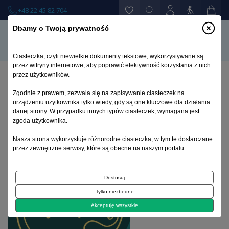
+48 22 45 82 704
Dbamy o Twoją prywatność
Ciasteczka, czyli niewielkie dokumenty tekstowe, wykorzystywane są
przez witryny internetowe, aby poprawić efektywność korzystania z nich
przez użytkowników.
Strona główna
>
Książki
>
Psychiatria
>
Zgodnie z prawem, zezwala się na zapisywanie ciasteczek na
Moje dobre życie ze schizofrenią
urządzeniu użytkownika tylko wtedy, gdy są one kluczowe dla działania
danej strony. W przypadku innych typów ciasteczek, wymagana jest
zgoda użytkownika.
Nasza strona wykorzystuje różnorodne ciasteczka, w tym te dostarczane
przez zewnętrzne serwisy, które są obecne na naszym portalu.
Dostosuj
Tylko niezbędne
Akceptuję wszystkie