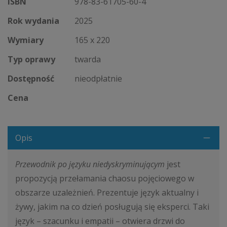
ISBN
978-83-61705-60-4
Rok wydania
2025
Wymiary
165 x 220
Typ oprawy
twarda
Dostępność
nieodpłatnie
Cena
Opis
Przewodnik po języku niedyskryminującym
jest
propozycją przełamania chaosu pojęciowego w
obszarze uzależnień. Prezentuje język aktualny i
żywy, jakim na co dzień posługują się eksperci. Taki
język – szacunku i empatii – otwiera drzwi do