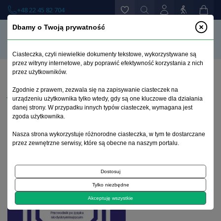
+48 22 45 82 704
Dbamy o Twoją prywatność
Ciasteczka, czyli niewielkie dokumenty tekstowe, wykorzystywane są
przez witryny internetowe, aby poprawić efektywność korzystania z nich
przez użytkowników.
Strona główna
>
Książki
>
Zgodnie z prawem, zezwala się na zapisywanie ciasteczek na
Jak mówić o uzależnieniach. Przewodnik po języku
urządzeniu użytkownika tylko wtedy, gdy są one kluczowe dla działania
niedyskryminującym
danej strony. W przypadku innych typów ciasteczek, wymagana jest
zgoda użytkownika.
Nasza strona wykorzystuje różnorodne ciasteczka, w tym te dostarczane
przez zewnętrzne serwisy, które są obecne na naszym portalu.
Dostosuj
Tylko niezbędne
Akceptuję wszystkie