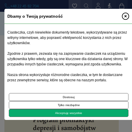
+48 22 45 82 704
Dbamy o Twoją prywatność
Ciasteczka, czyli niewielkie dokumenty tekstowe, wykorzystywane są przez
witryny internetowe, aby poprawić efektywność korzystania z nich przez
użytkowników.
Strona główna
>
Aktualności
>
Zgodnie z prawem, zezwala się na zapisywanie ciasteczek na urządzeniu
Program profilaktyki depresji i samobójstw
użytkownika tylko wtedy, gdy są one kluczowe dla działania danej strony. W
skierowany do osób po 60. roku życia zajmujących się
przypadku innych typów ciasteczek, wymagana jest zgoda użytkownika.
osobami z zaburzeniami otępiennymi
Nasza strona wykorzystuje różnorodne ciasteczka, w tym te dostarczane
przez zewnętrzne serwisy, które są obecne na naszym portalu.
Aktualności
Dostosuj
Tylko niezbędne
Akceptuję wszystkie