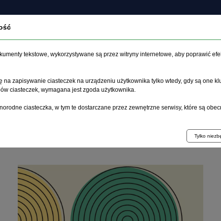
ość
Programy
O
Książki
Czasopisma
profilaktyczne
wyd
dokumenty tekstowe, wykorzystywane są przez witryny internetowe, aby poprawić efe
 na zapisywanie ciasteczek na urządzeniu użytkownika tylko wtedy, gdy są one kl
ypów ciasteczek, wymagana jest zgoda użytkownika.
norodne ciasteczka, w tym te dostarczane przez zewnętrzne serwisy, które są obec
Aktualności
Tylko niez