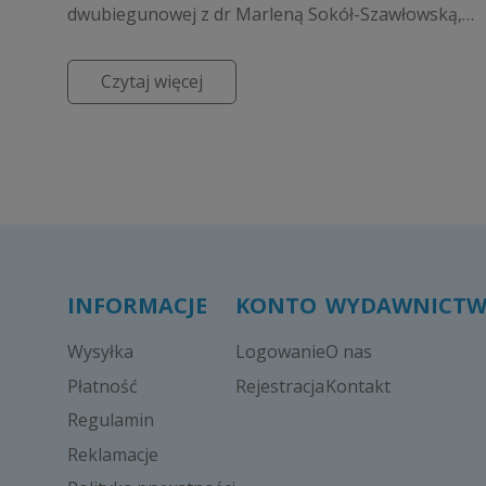
dwubiegunowej z dr Marleną Sokół-Szawłowską,
specjalistką psychiatrii z Instytutu Psychiatrii i
Neurologii, aut...
Czytaj więcej
INFORMACJE
KONTO
WYDAWNICT
Wysyłka
Logowanie
O nas
Płatność
Rejestracja
Kontakt
Regulamin
Reklamacje