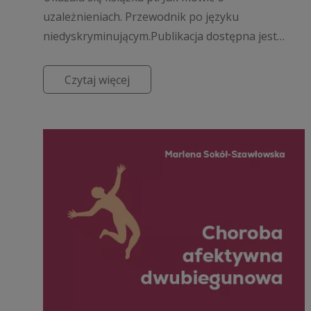
uzależnieniach. Przewodnik po języku
niedyskryminującym.Publikacja dostępna jest
nieodpłatnie. Więcej informacji tutaj:
https://wydawnictwo.ipin.edu.pl/pl/oferta/ja...
Czytaj więcej