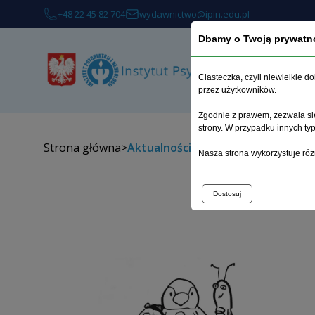
+48 22 45 82 704
wydawnictwo@ipin.edu.pl
Dbamy o Twoją prywatn
Ciasteczka, czyli niewielkie 
przez użytkowników.
Zgodnie z prawem, zezwala się
strony. W przypadku innych t
Strona główna
>
Aktualności
Nasza strona wykorzystuje róż
Dostosuj