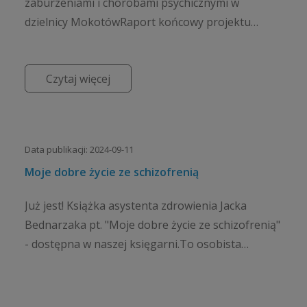
zaburzeniami i chorobami psychicznymi w
dzielnicy MokotówRaport końcowy projektu
POWR.04.01.00-00-D216/17 realizowanego w
ramach Działania 4.1 Innow...
Czytaj więcej
Data publikacji: 2024-09-11
Moje dobre życie ze schizofrenią
Już jest! Książka asystenta zdrowienia Jacka
Bednarzaka pt. "Moje dobre życie ze schizofrenią"
- dostępna w naszej księgarni.To osobista
opowieść o życiu z chorobą, które może być
dobre i spełnio...