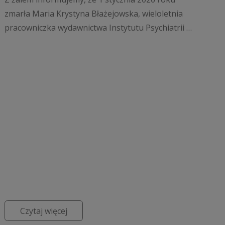
zmarła Maria Krystyna Błażejowska, wieloletnia
pracowniczka wydawnictwa Instytutu Psychiatrii i
Neurologii. Dziękujemy za Jej wieloletni wkład w
rozwó...
Czytaj więcej