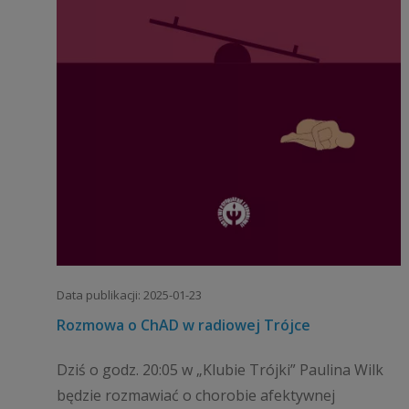
Data publikacji: 2025-01-23
Rozmowa o ChAD w radiowej Trójce
Dziś o godz. 20:05 w „Klubie Trójki” Paulina Wilk
będzie rozmawiać o chorobie afektywnej