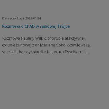
Data publikacji: 2025-01-24
Rozmowa o ChAD w radiowej Trójce
Rozmowa Pauliny Wilk o chorobie afektywnej
dwubiegunowej z dr Marleną Sokół-Szawłowską,
specjalistką psychiatrii z Instytutu Psychiatrii i
Neurologii, autorką wydanej przez IPiN książki pt.
Choroba af...