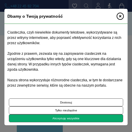
+48 22 45 82 704
Dbamy o Twoją prywatność
Ciasteczka, czyli niewielkie dokumenty tekstowe, wykorzystywane są
przez witryny internetowe, aby poprawić efektywność korzystania z nich
przez użytkowników.
Strona główna
>
Książki
>
Psychiatria
>
Zgodnie z prawem, zezwala się na zapisywanie ciasteczek na
Psychoedukacja. Co trzeba wiedzieć o chorobie
urządzeniu użytkownika tylko wtedy, gdy są one kluczowe dla działania
psychicznej
danej strony. W przypadku innych typów ciasteczek, wymagana jest
zgoda użytkownika.
Nasza strona wykorzystuje różnorodne ciasteczka, w tym te dostarczane
przez zewnętrzne serwisy, które są obecne na naszym portalu.
Dostosuj
Tylko niezbędne
Akceptuję wszystkie