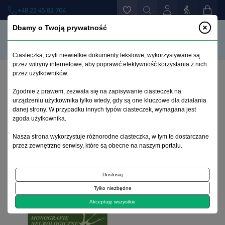
+48 22 45 82 704
Dbamy o Twoją prywatność
Ciasteczka, czyli niewielkie dokumenty tekstowe, wykorzystywane są
przez witryny internetowe, aby poprawić efektywność korzystania z nich
przez użytkowników.
Strona główna
>
Książki
>
Neurologia
>
Zgodnie z prawem, zezwala się na zapisywanie ciasteczek na
Hipercholesterolemia pierwotna – badania kliniczne,
urządzeniu użytkownika tylko wtedy, gdy są one kluczowe dla działania
biochemiczne i molekularne
danej strony. W przypadku innych typów ciasteczek, wymagana jest
zgoda użytkownika.
Nasza strona wykorzystuje różnorodne ciasteczka, w tym te dostarczane
przez zewnętrzne serwisy, które są obecne na naszym portalu.
Dostosuj
Tylko niezbędne
Akceptuję wszystkie