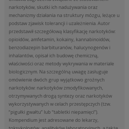
narkotyków, skutki ich nadużywania oraz
mechanizmy działania na struktury mózgu, leżące u
podstaw zjawisk tolerancji i uzależnienia. Autor
przedstawił szczegółową klasyfikację narkotyków:
opioidów, amfetamin, kokainy, kannabinoidów,
benzodiazepin barbituranów, halucynogenów i
inhalantów, opisał ich budowę chemiczną,
właściwości oraz metody wykrywania w materiale
biologicznym. Na szczególną uwagę zasługuje
omówienie dwóch grup wyjątkowo groźnych
narkotyków: narkotyków zmodyfikowanych,
otrzymywanych drogą syntezy oraz narkotyków
wykorzystywanych w celach przestępczych (tzw.
“pigułki gwałtu” lub “tabletki niepamięci”).
Kompendium jest adresowane do lekarzy,
toksykologów, analityków laboratoryjnych, a także