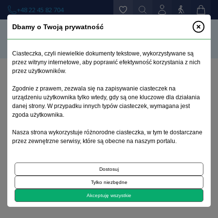
+48 22 45 82 704
Dbamy o Twoją prywatność
Ciasteczka, czyli niewielkie dokumenty tekstowe, wykorzystywane są
przez witryny internetowe, aby poprawić efektywność korzystania z nich
przez użytkowników.
Strona główna
>
Książki
>
Uzależnienia
>
Zgodnie z prawem, zezwala się na zapisywanie ciasteczek na
Narkotyki. Kompendium wiedzy o środkach
urządzeniu użytkownika tylko wtedy, gdy są one kluczowe dla działania
uzależniających
danej strony. W przypadku innych typów ciasteczek, wymagana jest
zgoda użytkownika.
Bogdan Szukalski
Nasza strona wykorzystuje różnorodne ciasteczka, w tym te dostarczane
przez zewnętrzne serwisy, które są obecne na naszym portalu.
Narkotyki. Kompendium wiedzy o
środkach uzależniających
Dostosuj
Tylko niezbędne
Akceptuję wszystkie