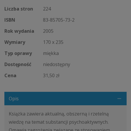
Liczba stron
224
ISBN
83-85705-73-2
Rok wydania
2005
Wymiary
170 x 235
Typ oprawy
miękka
Dostępność
niedostępny
Cena
31,50 zł
Opis
Książka zawiera aktualną, obszerną i rzetelną
wiedzę na temat substancji psychoaktywnych.
Omawia zagrożenia związane ze stosowaniem