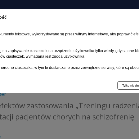
ość
Programy
O
Książki
Czasopisma
profilaktyczne
wyd
dokumenty tekstowe, wykorzystywane są przez witryny internetowe, aby poprawić efe
 na zapisywanie ciasteczek na urządzeniu użytkownika tylko wtedy, gdy są one kl
ypów ciasteczek, wymagana jest zgoda użytkownika.
norodne ciasteczka, w tym te dostarczane przez zewnętrzne serwisy, które są obec
obie z objawami choroby” w rehabilitacji pacjentów chor
Tylko niez
der
fektów zastosowania „Treningu radzenia
itacji pacjentów chorych na schizofrenię
ł