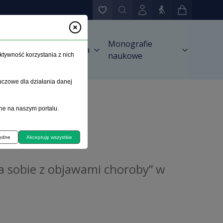
Monografie
Zamówienia
awnictwie
naukowe
ktywność korzystania z nich
uczowe dla działania danej
ne na naszym portalu.
ych na schizofrenię
będne
Akceptuję wszystkie
 sobie z objawami choroby” w