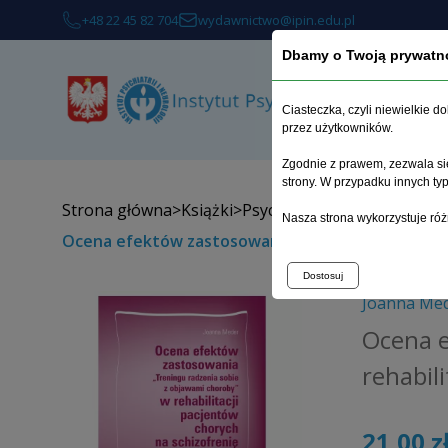
+48 22 45 82 704
wydawnictwo@ipin.edu.pl
Dbamy o Twoją prywatn
Ciasteczka, czyli niewielkie 
przez użytkowników.
Zgodnie z prawem, zezwala się
strony. W przypadku innych t
Strona główna
>
Książki
>
Psychiatria
>
Nasza strona wykorzystuje róż
Ocena efektów zastosowania „Treningu radzenia s
Dostosuj
Joanna Me
Ocena e
rehabil
21,00 z