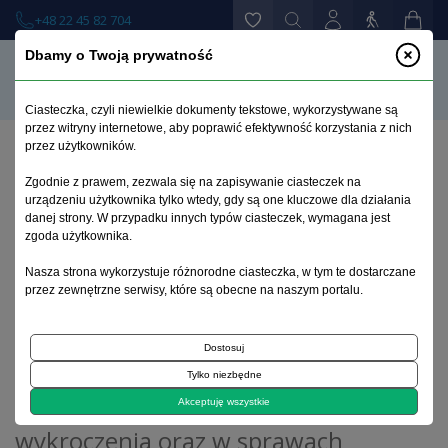
+48 22 45 82 704
Dbamy o Twoją prywatność
Ciasteczka, czyli niewielkie dokumenty tekstowe, wykorzystywane są
przez witryny internetowe, aby poprawić efektywność korzystania z nich
przez użytkowników.
Strona główna
>
Książki
>
Psychiatria
>
Zgodnie z prawem, zezwala się na zapisywanie ciasteczek na
Podstawy prawne opiniowania sądowo-
urządzeniu użytkownika tylko wtedy, gdy są one kluczowe dla działania
psychiatrycznego w postępowaniu karnym, w
danej strony. W przypadku innych typów ciasteczek, wymagana jest
sprawach o wykroczenia oraz w sprawach nieletnich
zgoda użytkownika.
Nasza strona wykorzystuje różnorodne ciasteczka, w tym te dostarczane
przez zewnętrzne serwisy, które są obecne na naszym portalu.
Danuta Hajdukiewicz
Podstawy prawne opiniowania
Dostosuj
sądowo-psychiatrycznego w
Tylko niezbędne
postępowaniu karnym, w sprawach o
Akceptuję wszystkie
wykroczenia oraz w sprawach