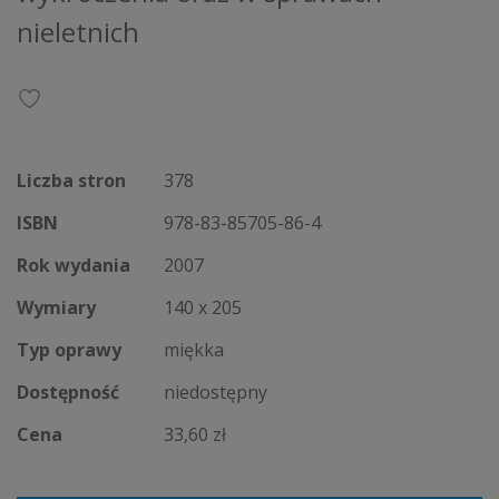
nieletnich
Liczba stron
378
ISBN
978-83-85705-86-4
Rok wydania
2007
Wymiary
140 x 205
Typ oprawy
miękka
Dostępność
niedostępny
Cena
33,60 zł