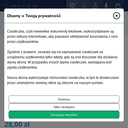
+48 22 45 82 704
Dbamy o Twoją prywatność
Ciasteczka, czyli niewielkie dokumenty tekstowe, wykorzystywane są
przez witryny internetowe, aby poprawić efektywność korzystania z nich
przez użytkowników.
Strona główna
>
Książki
>
Zdrowie publiczne
>
Zgodnie z prawem, zezwala się na zapisywanie ciasteczek na
Promocja zdrowia psychicznego. Badania i działania w
urządzeniu użytkownika tylko wtedy, gdy są one kluczowe dla działania
Polsce
danej strony. W przypadku innych typów ciasteczek, wymagana jest
zgoda użytkownika.
Katarzyna Okulicz-Kozaryn, Krzysztof Ostaszewski
Nasza strona wykorzystuje różnorodne ciasteczka, w tym te dostarczane
przez zewnętrzne serwisy, które są obecne na naszym portalu.
(red.)
Promocja zdrowia psychicznego.
Dostosuj
Badania i działania w Polsce
Tylko niezbędne
Akceptuję wszystkie
28,00 zł