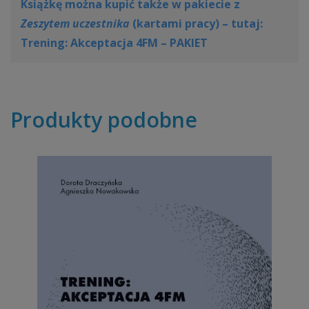
Książkę można kupić także w pakiecie z
Zeszytem uczestnika
(kartami pracy) – tutaj:
Trening: Akceptacja 4FM – PAKIET
Produkty podobne