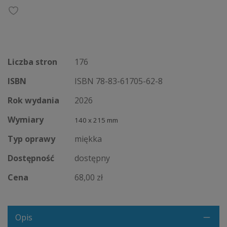
Liczba stron
176
ISBN
ISBN 78-83-61705-62-8
Rok wydania
2026
Wymiary
140 x 215 mm
Typ oprawy
miękka
Dostępność
dostępny
Cena
68,00 zł
Opis