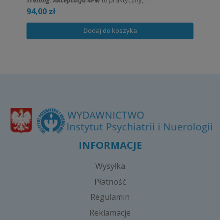
94,00 zł
dwunastotygodniowy program terapeutyczny oparty na
współczesnej analizie egzystencjalnej i na modelu
Dodaj do koszyka
fundamentalnych motywacji egzystencjalnych Alfrieda
Länglego.
INFORMACJE
Wysyłka
Płatność
Regulamin
Reklamacje