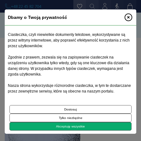
+48 22 45 82 704
Dbamy o Twoją prywatność
Ciasteczka, czyli niewielkie dokumenty tekstowe, wykorzystywane są
przez witryny internetowe, aby poprawić efektywność korzystania z nich
przez użytkowników.
Strona główna
>
Książki
>
Zgodnie z prawem, zezwala się na zapisywanie ciasteczek na
Trening: Akceptacja 4FM. Podręcznik prowadzącego
urządzeniu użytkownika tylko wtedy, gdy są one kluczowe dla działania
danej strony. W przypadku innych typów ciasteczek, wymagana jest
zgoda użytkownika.
Nasza strona wykorzystuje różnorodne ciasteczka, w tym te dostarczane
przez zewnętrzne serwisy, które są obecne na naszym portalu.
Dostosuj
Tylko niezbędne
Akceptuję wszystkie