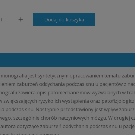
Dodaj do koszyka
a monografia jest syntetycznym opracowaniem tematu zabur
ieniem zaburzeń oddychania podczas snu u pacjentów z na
nografii zawiera opis patomechanizmów wyzwalanych w trakc
 zwiększających ryzyko ich wystąpienia oraz patofizjologi
ia podczas snu. Następnie przedstawiony jest wpływ zabur
wego, szczególnie chorób naczyniowych mózgu. W drugiej cz
 autora dotyczące zaburzeń oddychania podczas snu u pac
iami krążenia mózgowego.