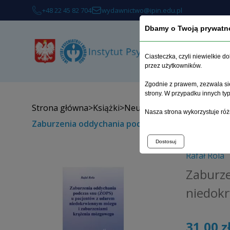
+48 22 45 82 704
wydawnictwo@ipin.edu.pl
Dbamy o Twoją prywatn
Ciasteczka, czyli niewielkie 
przez użytkowników.
Zgodnie z prawem, zezwala się
strony. W przypadku innych t
Strona główna
>
Książki
>
Neurologia
>
Nasza strona wykorzystuje róż
Zaburzenia oddychania podczas snu (ZOPS) u pa
Dostosuj
Rafał Rola
Zaburze
niedok
31,00 z