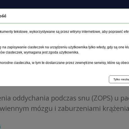
ość
Programy
O
Książki
Czasopisma
profilaktyczne
wyd
dokumenty tekstowe, wykorzystywane są przez witryny internetowe, aby poprawić efe
 na zapisywanie ciasteczek na urządzeniu użytkownika tylko wtedy, gdy są one kl
ypów ciasteczek, wymagana jest zgoda użytkownika.
norodne ciasteczka, w tym te dostarczane przez zewnętrzne serwisy, które są obec
cjentów z udarem niedokrwiennym mózgu i zaburzeniami
Tylko niez
nia oddychania podczas snu (ZOPS) u p
rwiennym mózgu i zaburzeniami krążen
ł