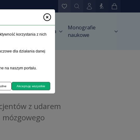
Monografie
Zamówienia
awnictwie
naukowe
ktywność korzystania z nich
uczowe dla działania danej
ne na naszym portalu.
 krążenia mózgowego
będne
Akceptuję wszystkie
acjentów z udarem
ia mózgowego