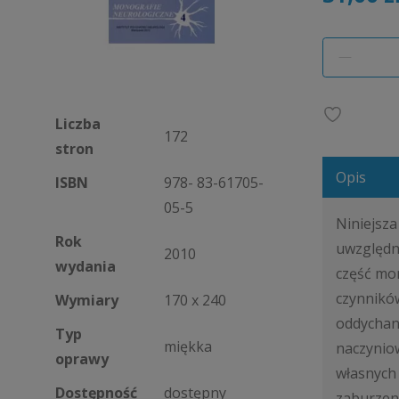
Liczba
172
stron
Opis
ISBN
978- 83-61705-
05-5
Niniejsz
Rok
uwzględn
2010
wydania
część mo
czynników
Wymiary
170 x 240
oddychan
Typ
miękka
naczynio
oprawy
własnych
Dostępność
dostępny
zaburzen