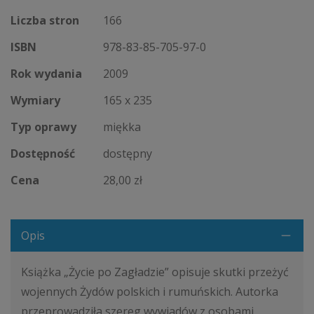
Liczba stron
166
ISBN
978-83-85-705-97-0
Rok wydania
2009
Wymiary
165 x 235
Typ oprawy
miękka
Dostępność
dostępny
Cena
28,00 zł
Opis
Książka „Życie po Zagładzie” opisuje skutki przeżyć
wojennych Żydów polskich i rumuńskich. Autorka
przeprowadziła szereg wywiadów z osobami