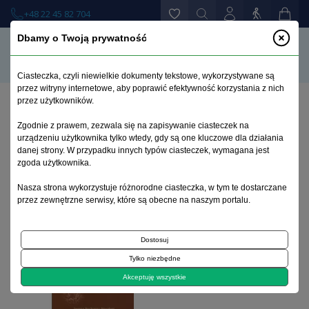
+48 22 45 82 704
Dbamy o Twoją prywatność
Ciasteczka, czyli niewielkie dokumenty tekstowe, wykorzystywane są
przez witryny internetowe, aby poprawić efektywność korzystania z nich
przez użytkowników.
Strona główna
>
Książki
>
Psychologia
>
Zgodnie z prawem, zezwala się na zapisywanie ciasteczek na
Życie po Zagładzie. Skutki traumy u ocalałych z
urządzeniu użytkownika tylko wtedy, gdy są one kluczowe dla działania
Holocaustu. Świadectwa z Polski i Rumunii
danej strony. W przypadku innych typów ciasteczek, wymagana jest
zgoda użytkownika.
Nasza strona wykorzystuje różnorodne ciasteczka, w tym te dostarczane
przez zewnętrzne serwisy, które są obecne na naszym portalu.
Dostosuj
Tylko niezbędne
Akceptuję wszystkie